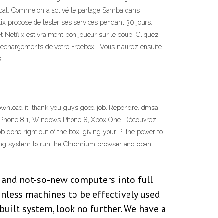
 local. Comme on a activé le partage Samba dans
flix propose de tester ses services pendant 30 jours.
 et Netflix est vraiment bon joueur sur le coup. Cliquez
s téléchargements de votre Freebox ! Vous n’aurez ensuite
s.
o download it, thank you guys good job. Répondre. dmsa
s Phone 8.1, Windows Phone 8, Xbox One. Découvrez
ob done right out of the box, giving your Pi the power to
rating system to run the Chromium browser and open
 and not-so-new computers into full
anless machines to be effectively used
-built system, look no further. We have a