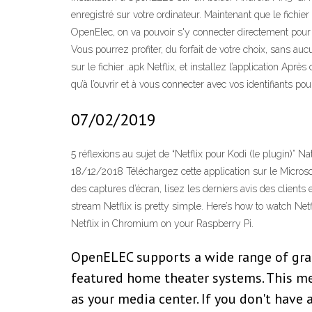
enregistré sur votre ordinateur. Maintenant que le fichi
OpenElec, on va pouvoir s'y connecter directement pour y c
Vous pourrez profiter, du forfait de votre choix, sans auc
sur le fichier .apk Netflix, et installez l’application Ap
qu’à l’ouvrir et à vous connecter avec vos identifiants po
07/02/2019
5 réflexions au sujet de “Netflix pour Kodi (le plugin)”
18/12/2018 Téléchargez cette application sur le Micr
des captures d’écran, lisez les derniers avis des clients 
stream Netflix is pretty simple. Here’s how to watch Ne
Netflix in Chromium on your Raspberry Pi.
OpenELEC supports a wide range of grap
featured home theater systems. This mea
as your media center. If you don't have 