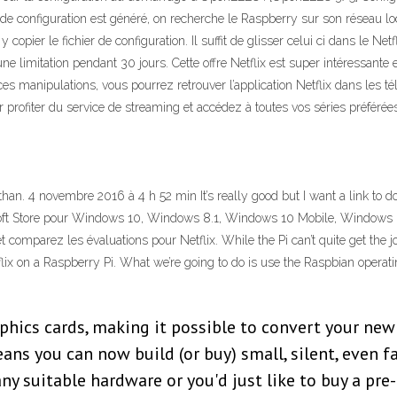
er de configuration est généré, on recherche le Raspberry sur son réseau
opier le fichier de configuration. Il suffit de glisser celui ci dans le Net
une limitation pendant 30 jours. Cette offre Netflix est super intéressante
rès ces manipulations, vous pourrez retrouver l’application Netflix dans le
ur profiter du service de streaming et accédez à toutes vos séries préférée
 Nathan. 4 novembre 2016 à 4 h 52 min It’s really good but I want a link t
osoft Store pour Windows 10, Windows 8.1, Windows 10 Mobile, Window
et comparez les évaluations pour Netflix. While the Pi can’t quite get the j
tflix on a Raspberry Pi. What we’re going to do is use the Raspbian ope
hics cards, making it possible to convert your new
ns you can now build (or buy) small, silent, even f
any suitable hardware or you'd just like to buy a pre