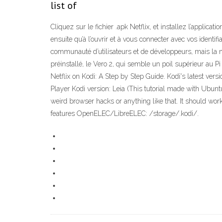
list of
Cliquez sur le fichier .apk Netflix, et installez l’applic
ensuite qu’à l’ouvrir et à vous connecter avec vos identif
communauté d’utilisateurs et de développeurs, mais la m
préinstallé, le Vero 2, qui semble un poil supérieur au 
Netflix on Kodi: A Step by Step Guide. Kodi's latest vers
Player Kodi version: Leia (This tutorial made with Ubunt
weird browser hacks or anything like that. It should wor
features OpenELEC/LibreELEC: /storage/.kodi/.