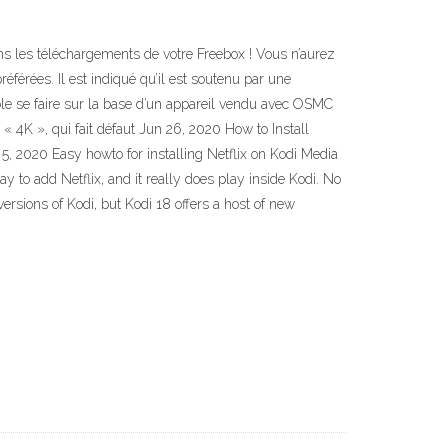
 dans les téléchargements de votre Freebox ! Vous n’aurez
référées. Il est indiqué qu’il est soutenu par une
ble se faire sur la base d’un appareil vendu avec OSMC
« 4K », qui fait défaut Jun 26, 2020 How to Install
n 5, 2020 Easy howto for installing Netflix on Kodi Media
 to add Netflix, and it really does play inside Kodi. No
ersions of Kodi, but Kodi 18 offers a host of new