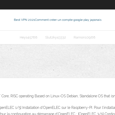
Best VPN 2021
Comment créer un compte google play japonais
Heys45788
Slutzky43332
Ramon10968
re, RISC operating Based on Linux-OS Debian, Standalone OS that isn't
OpenELEC 1/5] Installation d’OpenELEC sur le Raspberry-PI. Pour l’insta
Pour la configuration au démarrage d’OpenELEC : [OpenELEC 3/5] Configur