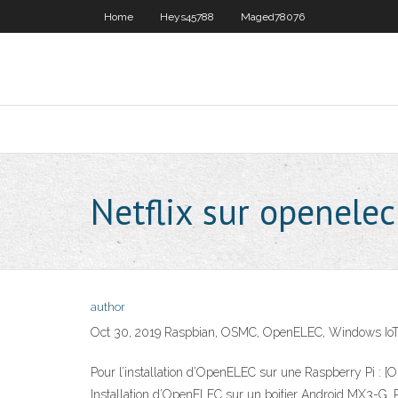
Home
Heys45788
Maged78076
Netflix sur openelec
author
Oct 30, 2019 Raspbian, OSMC, OpenELEC, Windows IoT Co
Pour l’installation d’OpenELEC sur une Raspberry Pi : [
Installation d’OpenELEC sur un boitier Android MX3-G. 