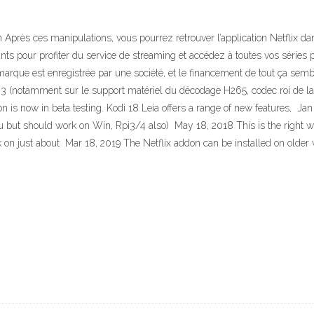
ation Après ces manipulations, vous pourrez retrouver l’application Netflix
iants pour profiter du service de streaming et accédez à toutes vos séries p
arque est enregistrée par une société, et le financement de tout ça sem
Pi 3 (notamment sur le support matériel du décodage H265, codec roi de la 
ion is now in beta testing. Kodi 18 Leia offers a range of new features, Ja
u but should work on Win, Rpi3/4 also) May 18, 2018 This is the right way
k on just about Mar 18, 2019 The Netflix addon can be installed on older v