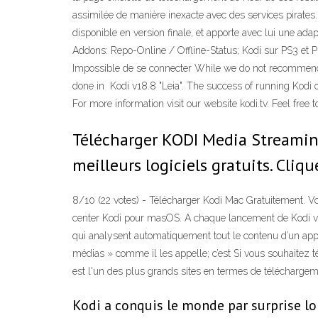
assimilée de manière inexacte avec des services pirates. 
disponible en version finale, et apporte avec lui une ad
Addons: Repo-Online / Offline-Status; Kodi sur PS3 et PS
Impossible de se connecter While we do not recommend 
done in Kodi v18.8 "Leia". The success of running Kodi o
For more information visit our website kodi.tv. Feel fre
Télécharger KODI Media Streamin
meilleurs logiciels gratuits. Clique
8/10 (22 votes) - Télécharger Kodi Mac Gratuitement. Vo
center Kodi pour masOS. A chaque lancement de Kodi vous
qui analysent automatiquement tout le contenu d’un appa
médias » comme il les appelle; c’est Si vous souhaitez 
est l'un des plus grands sites en termes de téléchargeme
Kodi a conquis le monde par surprise lor