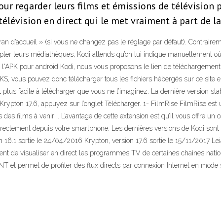
ur regarder leurs films et émissions de télévision pr
télévision en direct qui le met vraiment à part de l
n d’accueil » (si vous ne changez pas le réglage par défaut). Contrairem
ler leurs médiathèques, Kodi attends qu’on lui indique manuellement où 
er l'APK pour android Kodi, nous vous proposons le lien de téléchargement
, vous pouvez donc télécharger tous les fichiers hébergés sur ce site e
st plus facile à télécharger que vous ne l’imaginez. La dernière version st
ypton 17.6, appuyez sur l’onglet Télécharger. 1- FilmRise FilmRise est
s films à venir .. L’avantage de cette extension est qu’il vous offre un c
directement depuis votre smartphone. Les dernières versions de Kodi sont 
on 16.1 sortie le 24/04/2016 Krypton, version 17.6 sortie le 15/11/2017 Le
nt de visualiser en direct les programmes TV de certaines chaines nation
u TNT et permet de profiter des flux directs par connexion Internet en mode