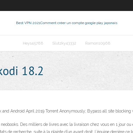
Best VPN 2021
Comment créer un compte google play japonais
Heys45788
Slutzky43332
Ramon10968
kodi 18.2
ick and Android April 2019 Torrent Anonymously; Bypass all site blocking
 neobooks. Des milliers de livres avec la livraison chez vous en 1 jour 
ats de recherche, suite à la plainte d’un ayant droit. L’équipe derrière ce 