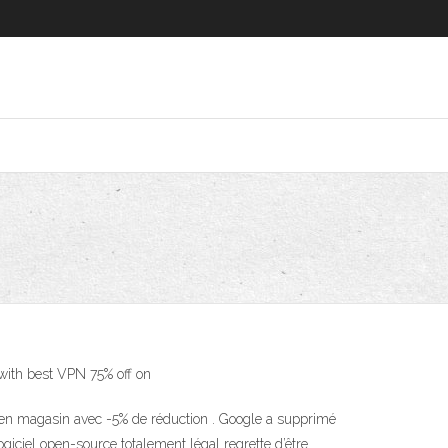
 with best VPN 75% off on
ou en magasin avec -5% de réduction . Google a supprimé
logiciel open-source totalement légal regrette d’être