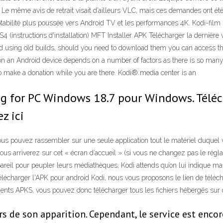
Le même avis de retrait visait d’ailleurs VLC, mais ces demandes ont été r
aptabilité plus poussée vers Android TV et les performances 4K. Kodi-film
4 (instructions d'installation) MFT Installer APK Télécharger la dernière 
using old builds, should you need to download them you can access tho
n an Android device depends on a number of factors as there is so many di
e to make a donation while you are there. Kodi® media center is an
g for PC Windows 18.7 pour Windows. Télé
z ici
us pouvez rassembler sur une seule application tout le matériel duquel v
 arriverez sur cet « écran d’accueil » (si vous ne changez pas le réglag
reil pour peupler leurs médiathèques, Kodi attends qu’on lui indique man
télécharger l'APK pour android Kodi, nous vous proposons le lien de tél
nts APKS, vous pouvez donc télécharger tous les fichiers hébergés sur ce 
s de son apparition. Cependant, le service est encor