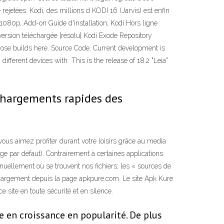
ejetées. Kodi, des millions d KODI 16 (Jarvis) est enfin
 1080p, Add-on Guide d'installation; Kodi Hors ligne
version téléchargée [résolu] Kodi Exode Repository
se builds here. Source Code. Current development is
fferent devices with This is the release of 18.2 "Leia"
chargements rapides des
ous aimez profiter durant votre loisirs grâce au media
e par défaut). Contrairement à certaines applications
uellement où se trouvent nos fichiers; les « sources de
échargement depuis la page apkpure.com. Le site Apk Kure
site en toute sécurité et en silence.
e en croissance en popularité. De plus