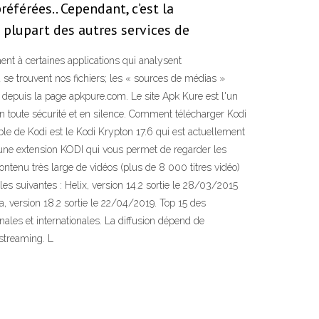
éférées.. Cependant, c’est la
a plupart des autres services de
ent à certaines applications qui analysent
se trouvent nos fichiers; les « sources de médias »
 depuis la page apkpure.com. Le site Apk Kure est l'un
n toute sécurité et en silence. Comment télécharger Kodi
able de Kodi est le Kodi Krypton 17.6 qui est actuellement
 une extension KODI qui vous permet de regarder les
ontenu très large de vidéos (plus de 8 000 titres vidéo)
les suivantes : Helix, version 14.2 sortie le 28/03/2015
ia, version 18.2 sortie le 22/04/2019. Top 15 des
ales et internationales. La diffusion dépend de
 streaming. L