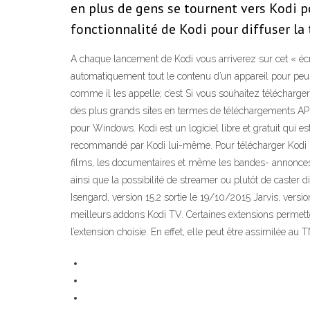
en plus de gens se tournent vers Kodi po
fonctionnalité de Kodi pour diffuser la 
A chaque lancement de Kodi vous arriverez sur cet « écra
automatiquement tout le contenu d’un appareil pour peup
comme il les appelle; c’est Si vous souhaitez télécharg
des plus grands sites en termes de téléchargements APKS
pour Windows. Kodi est un logiciel libre et gratuit qui e
recommandé par Kodi lui-même. Pour télécharger Kodi Kr
films, les documentaires et même les bandes- annonces de
ainsi que la possibilité de streamer ou plutôt de caster 
Isengard, version 15.2 sortie le 19/10/2015 Jarvis, versi
meilleurs addons Kodi TV. Certaines extensions permette
l’extension choisie. En effet, elle peut être assimilée a